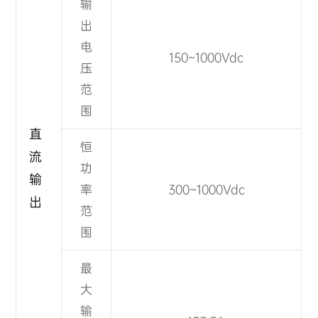
输
出
电
150~1000Vdc
压
范
围
直
恒
流
功
输
率
300~1000Vdc
出
范
围
最
大
输