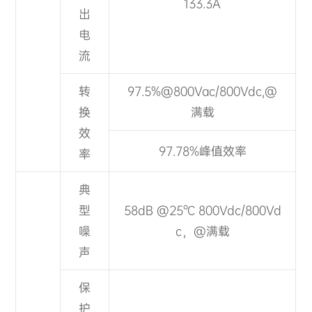
133.3A
出
电
流
转
97.5
%@800Vac/800Vdc,@
换
满载
效
97.78%峰值效率
率
典
型
58dB @25℃ 800Vdc/800Vd
噪
c
，@满载
声
保
护