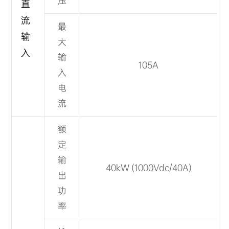
压
直
流
最
输
大
入
输
105A
入
电
流
额
定
输
40kW (1000Vdc/40A)
出
功
率