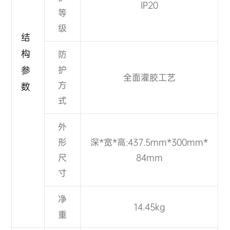
IP20
等
级
结
构
防
参
护
全面灌胶工艺
方
数
式
外
形
深*宽*高:
437.5mm*300mm*
尺
84mm
寸
净
14.45
kg
重