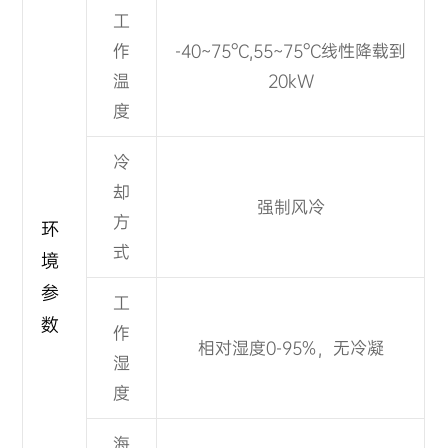
工
作
-40~75°C,55~75
°C
线性降载到
温
20kW
度
冷
却
强制风冷
方
环
式
境
参
工
数
作
相对湿度0-95%，无冷凝
湿
度
海